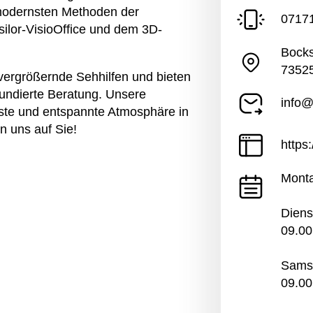
n modernsten Methoden der
0717
silor-VisioOffice und dem 3D-
Bock
7352
d vergrößernde Sehhilfen und bieten
fundierte Beratung. Unsere
info@
löste und entspannte Atmosphäre in
n uns auf Sie!
https
Monta
Diens
09.00
Sams
09.00